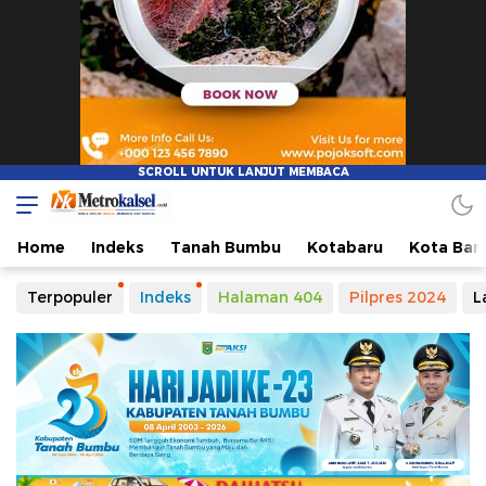
Metro Kalsel
Media Online Terkini, Faktual dan Mendidik
Home
Indeks
Tanah Bumbu
Kotabaru
Kota Ban
Terpopuler
Indeks
Halaman 404
Pilpres 2024
L