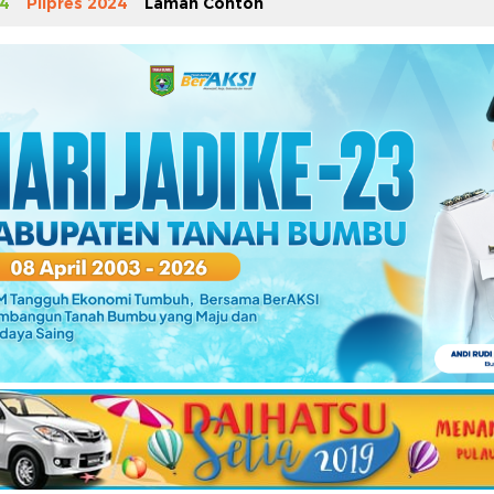
4
Pilpres 2024
Laman Contoh