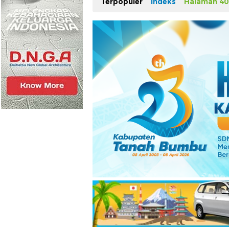
Terpopuler
Indeks
Halaman 40