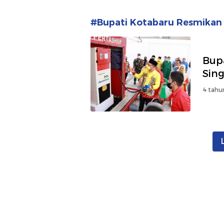
#Bupati Kotabaru Resmikan
Bup
Sin
4 tahu