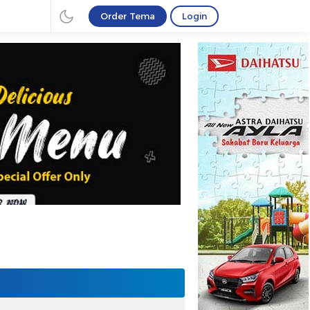
Order Tema
Login