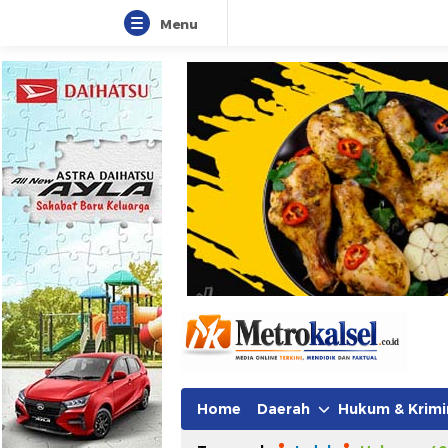
Menu
Metro Kalsel
Media Online Terkini, Faktual da
Home
Daerah
Hukum & Krimi