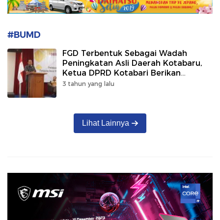
#BUMD
FGD Terbentuk Sebagai Wadah
Peningkatan Asli Daerah Kotabaru,
Ketua DPRD Kotabari Berikan
Dukungan
3 tahun yang lalu
Lihat Lainnya