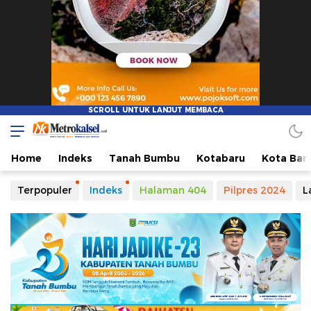
Metro Kalsel
Media Online Terkini, Faktual dan Mendidik
Home
Indeks
Tanah Bumbu
Kotabaru
Kota Ban
Terpopuler
Indeks
Halaman 404
Pilpres 2024
L