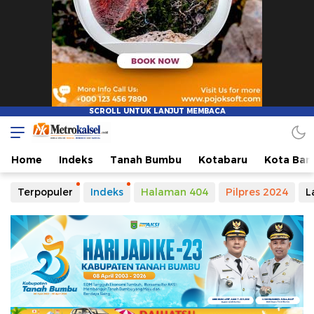
Metro Kalsel
Media Online Terkini, Faktual dan Mendidik
Home
Indeks
Tanah Bumbu
Kotabaru
Kota Ban
Terpopuler
Indeks
Halaman 404
Pilpres 2024
L