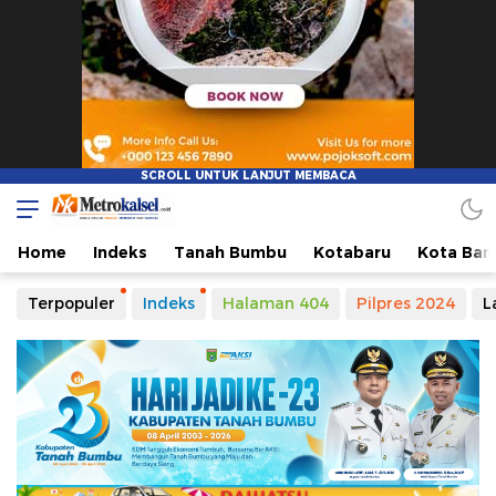
Metro Kalsel
Media Online Terkini, Faktual dan Mendidik
Home
Indeks
Tanah Bumbu
Kotabaru
Kota Ban
Terpopuler
Indeks
Halaman 404
Pilpres 2024
L