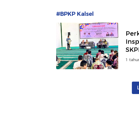
#BPKP Kalsel
Per
Ins
SKP
1 tahu