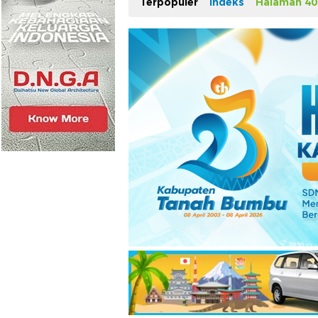
Terpopuler
Indeks
Halaman 40