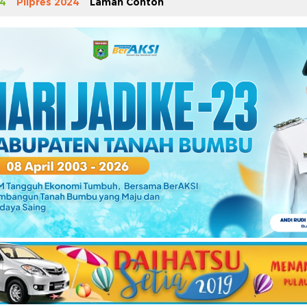
4
Pilpres 2024
Laman Contoh