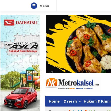
Menu
Metro Kalsel
Media Online Terkini, Faktual da
Home
Daerah
Hukum & Krimi