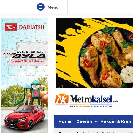
Menu
Metro Kalsel
Media Online Terkini, Faktual da
Home
Daerah
Hukum & Krimi