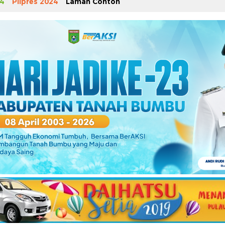
4
Pilpres 2024
Laman Contoh