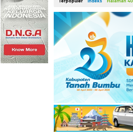
Terpopuler
Indeks
Halaman 40