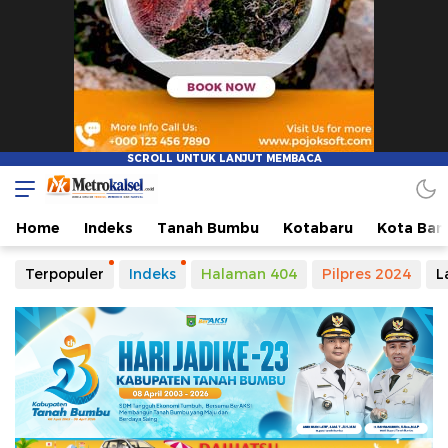
Metro Kalsel
Media Online Terkini, Faktual dan Mendidik
Home
Indeks
Tanah Bumbu
Kotabaru
Kota Ban
Terpopuler
Indeks
Halaman 404
Pilpres 2024
L