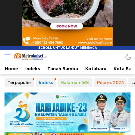
Metro Kalsel
Media Online Terkini, Faktual dan Mendidik
Home
Indeks
Tanah Bumbu
Kotabaru
Kota Ban
Terpopuler
Indeks
Halaman 404
Pilpres 2024
L