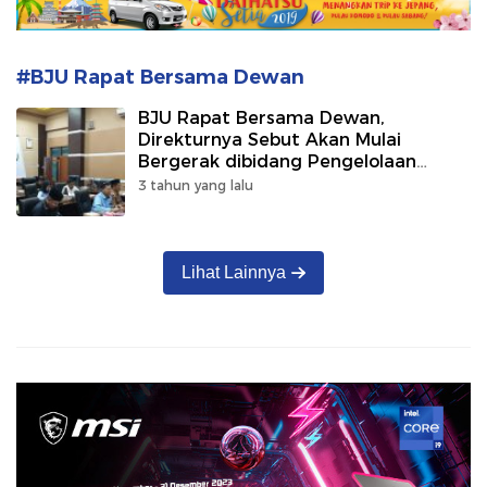
#BJU Rapat Bersama Dewan
BJU Rapat Bersama Dewan,
Direkturnya Sebut Akan Mulai
Bergerak dibidang Pengelolaan
Pelabuhan
3 tahun yang lalu
Lihat Lainnya