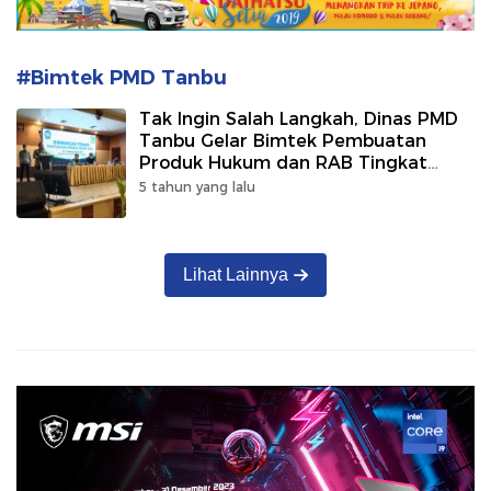
#Bimtek PMD Tanbu
Tak Ingin Salah Langkah, Dinas PMD
Tanbu Gelar Bimtek Pembuatan
Produk Hukum dan RAB Tingkat
Desa
5 tahun yang lalu
Lihat Lainnya