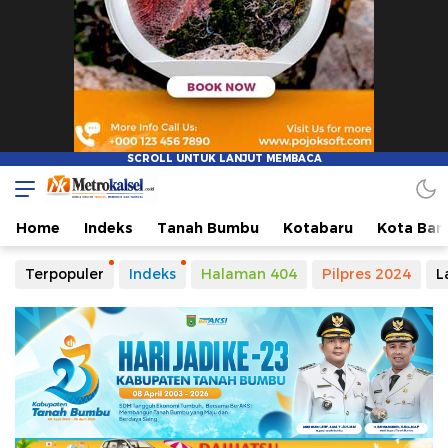
Metro Kalsel
Media Online Terkini, Faktual dan Mendidik
Home
Indeks
Tanah Bumbu
Kotabaru
Kota Ban
Terpopuler
Indeks
Halaman 404
Pilpres 2024
L