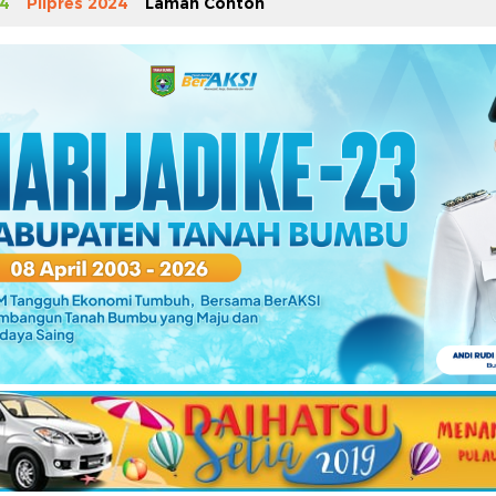
4
Pilpres 2024
Laman Contoh