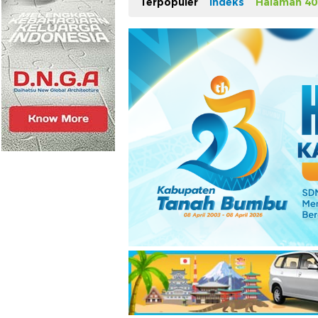
Terpopuler
Indeks
Halaman 40