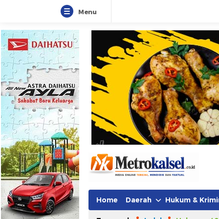
Menu
Metro Kalsel
Media Online Terkini, Faktual da
Home
Daerah
Hukum & Krimi