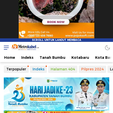
Metro Kalsel
Media Online Terkini, Faktual dan Mendidik
Home
Indeks
Tanah Bumbu
Kotabaru
Kota Ban
Terpopuler
Indeks
Halaman 404
Pilpres 2024
L