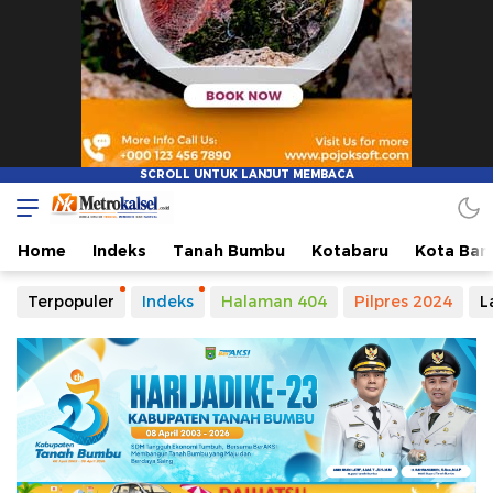
Metro Kalsel
Media Online Terkini, Faktual dan Mendidik
Home
Indeks
Tanah Bumbu
Kotabaru
Kota Ban
Terpopuler
Indeks
Halaman 404
Pilpres 2024
L