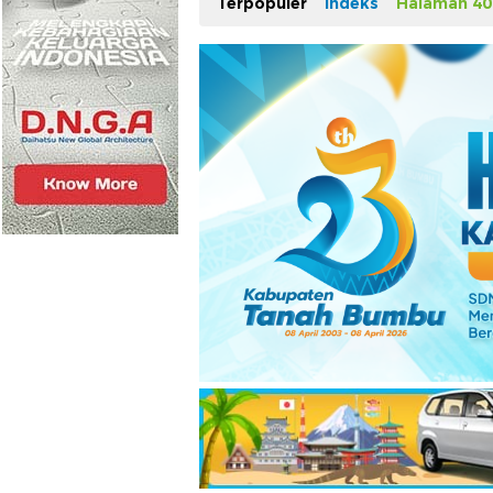
Terpopuler
Indeks
Halaman 40