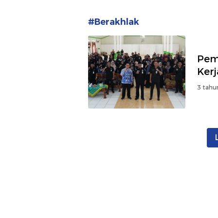
#Berakhlak
Pem
Ker
3 tahu