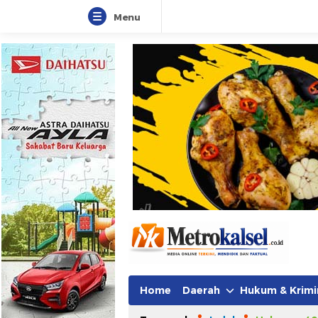
Menu
Metro Kalsel
Media Online Terkini, Faktual da
Home
Daerah
Hukum & Krimi