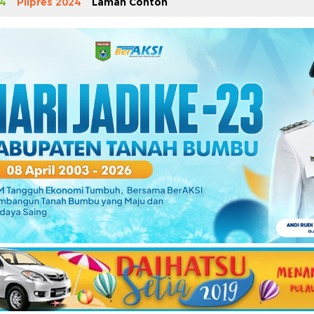
4
Pilpres 2024
Laman Contoh