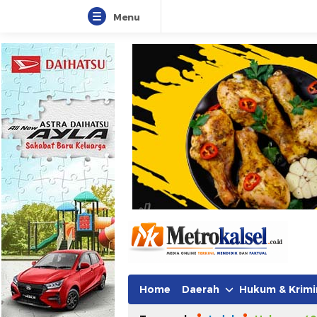
Menu
Metro Kalsel
Media Online Terkini, Faktual da
Home
Daerah
Hukum & Krimi