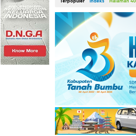
Terpopuler
Indeks
Halaman 40