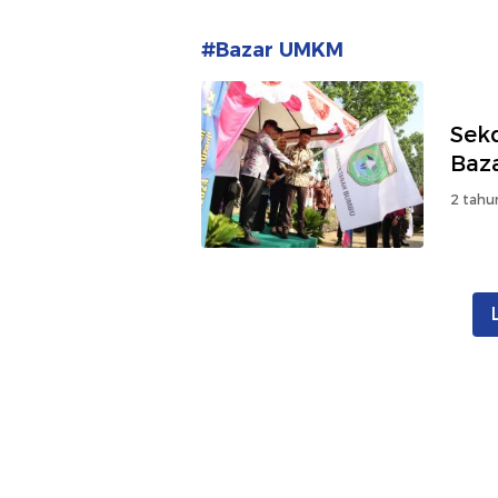
#Bazar UMKM
Sek
Baz
2 tahu