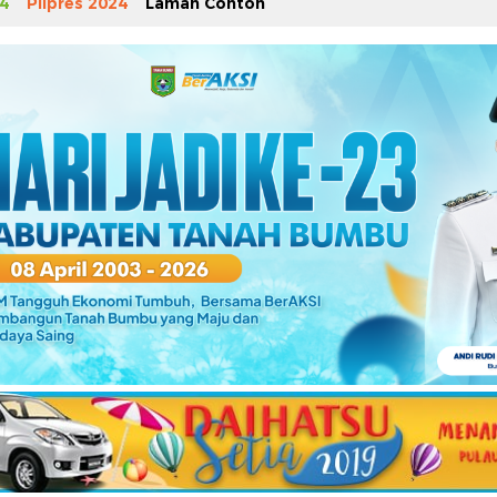
4
Pilpres 2024
Laman Contoh