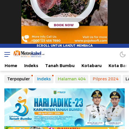
Metro Kalsel
Media Online Terkini, Faktual dan Mendidik
Home
Indeks
Tanah Bumbu
Kotabaru
Kota Ban
Terpopuler
Indeks
Halaman 404
Pilpres 2024
L