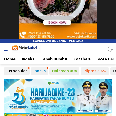
Metro Kalsel
Media Online Terkini, Faktual dan Mendidik
Home
Indeks
Tanah Bumbu
Kotabaru
Kota Ban
Terpopuler
Indeks
Halaman 404
Pilpres 2024
L