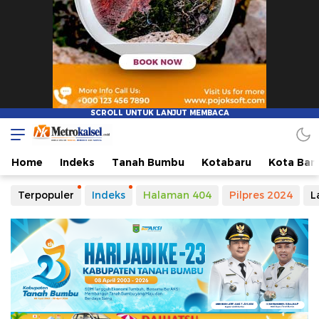
Metro Kalsel
Media Online Terkini, Faktual dan Mendidik
Home
Indeks
Tanah Bumbu
Kotabaru
Kota Ban
Terpopuler
Indeks
Halaman 404
Pilpres 2024
L