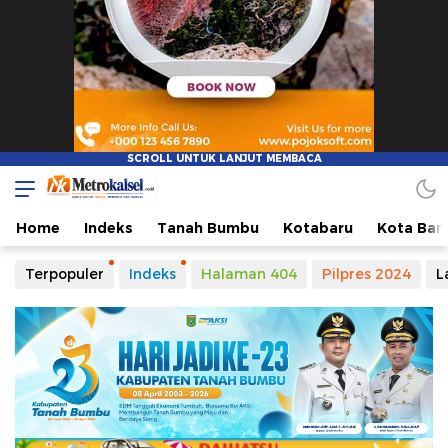
Metro Kalsel
Media Online Terkini, Faktual dan Mendidik
Home
Indeks
Tanah Bumbu
Kotabaru
Kota Ban
Terpopuler
Indeks
Halaman 404
Pilpres 2024
L