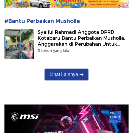
#Bantu Perbaikan Musholla
Syaiful Rahmadi Anggota DPRD
Kotabaru Bantu Perbaikan Musholla,
Anggarakan di Perubahan Untuk
Rehab
3 tahun yang lalu
Lihat Lainnya