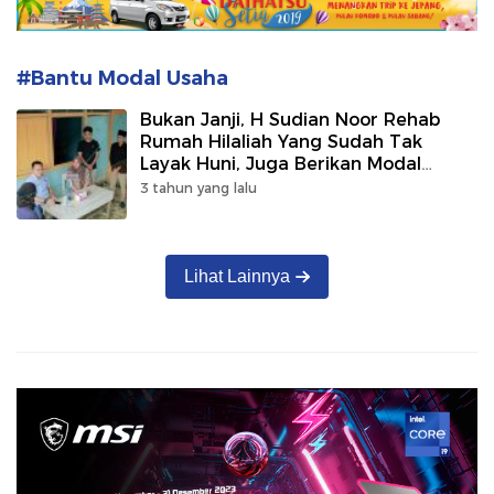
#Bantu Modal Usaha
Bukan Janji, H Sudian Noor Rehab
Rumah Hilaliah Yang Sudah Tak
Layak Huni, Juga Berikan Modal
Usaha
3 tahun yang lalu
Lihat Lainnya