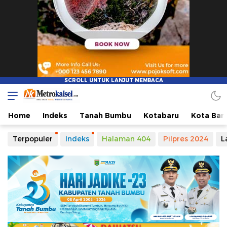
Metro Kalsel
Media Online Terkini, Faktual dan Mendidik
Home
Indeks
Tanah Bumbu
Kotabaru
Kota Ban
Terpopuler
Indeks
Halaman 404
Pilpres 2024
L