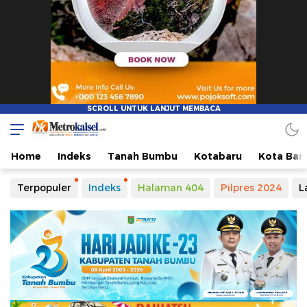
Metro Kalsel
Media Online Terkini, Faktual dan Mendidik
Home
Indeks
Tanah Bumbu
Kotabaru
Kota Ban
Terpopuler
Indeks
Halaman 404
Pilpres 2024
L