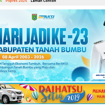
4
Pilpres 2024
Laman Contoh