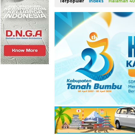
Terpopuler
Indeks
Halaman 40