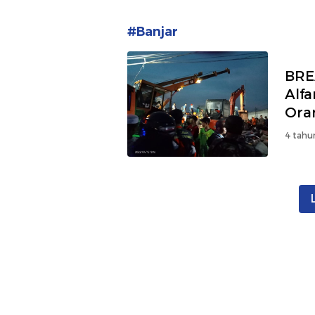
#Banjar
BRE
Alf
Ora
4 tahu