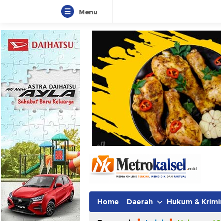
Menu
Metro Kalsel
Media Online Terkini, Faktual da
Home
Daerah
Hukum & Krimi