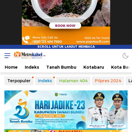
Metro Kalsel
Media Online Terkini, Faktual dan Mendidik
Home
Indeks
Tanah Bumbu
Kotabaru
Kota Ban
Terpopuler
Indeks
Halaman 404
Pilpres 2024
L