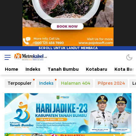
Metro Kalsel
Media Online Terkini, Faktual dan Mendidik
Home
Indeks
Tanah Bumbu
Kotabaru
Kota Ban
Terpopuler
Indeks
Halaman 404
Pilpres 2024
L