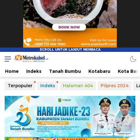
Metro Kalsel
Media Online Terkini, Faktual dan Mendidik
Home
Indeks
Tanah Bumbu
Kotabaru
Kota Ban
Terpopuler
Indeks
Halaman 404
Pilpres 2024
L