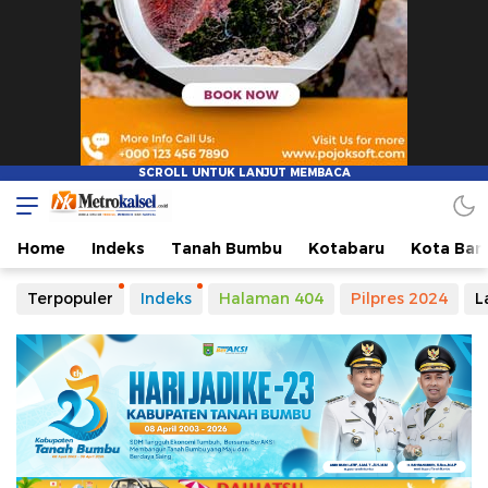
Metro Kalsel
Media Online Terkini, Faktual dan Mendidik
Home
Indeks
Tanah Bumbu
Kotabaru
Kota Ban
Terpopuler
Indeks
Halaman 404
Pilpres 2024
L