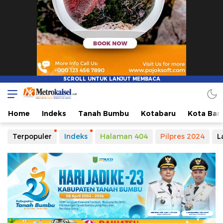
Metro Kalsel
Media Online Terkini, Faktual dan Mendidik
Home
Indeks
Tanah Bumbu
Kotabaru
Kota Ban
Terpopuler
Indeks
Halaman 404
Pilpres 2024
L