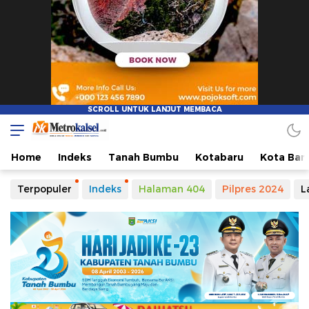
Metro Kalsel
Media Online Terkini, Faktual dan Mendidik
Home
Indeks
Tanah Bumbu
Kotabaru
Kota Ban
Terpopuler
Indeks
Halaman 404
Pilpres 2024
L