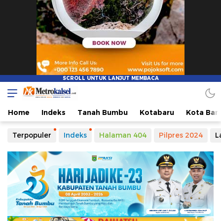
Metro Kalsel
Media Online Terkini, Faktual dan Mendidik
Home
Indeks
Tanah Bumbu
Kotabaru
Kota Ban
Terpopuler
Indeks
Halaman 404
Pilpres 2024
L