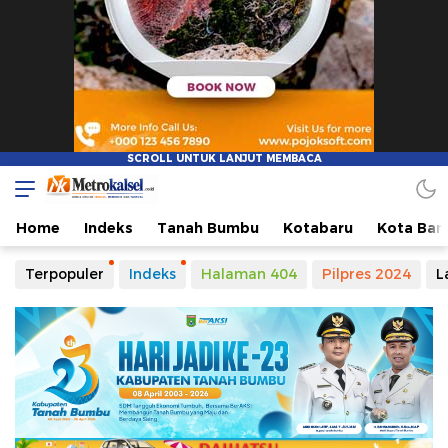
Metro Kalsel
Media Online Terkini, Faktual dan Mendidik
Home
Indeks
Tanah Bumbu
Kotabaru
Kota Ban
Terpopuler
Indeks
Halaman 404
Pilpres 2024
L