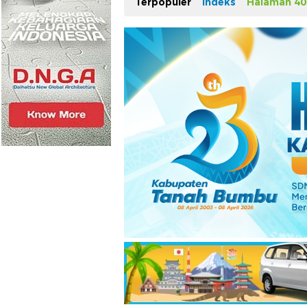
Terpopuler
Indeks
Halaman 40