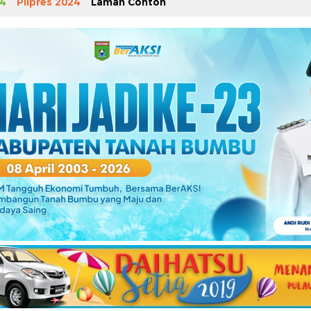
4
Pilpres 2024
Laman Contoh