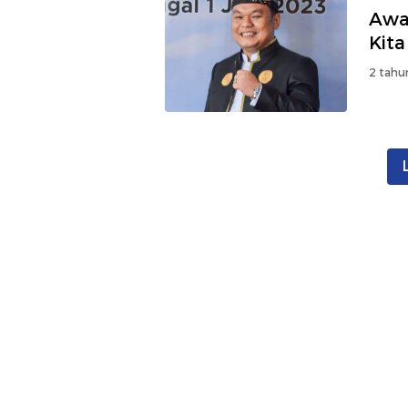
Awa
Kit
2 tahu