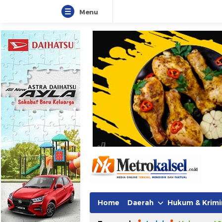
Menu
Metro Kalsel
Media Online Terkini, Faktual da
Home
Daerah
Hukum & Krimi