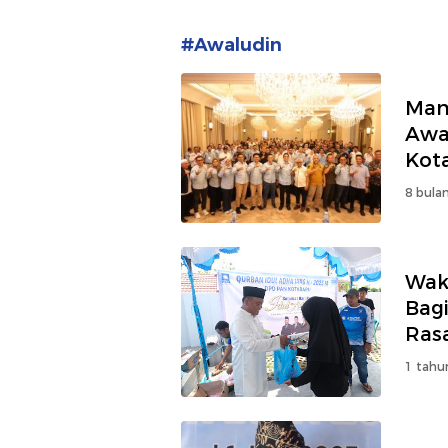
#Awaludin
Mant
Awal
Kot
8 bulan
Wak
Bag
Ras
1 tahu