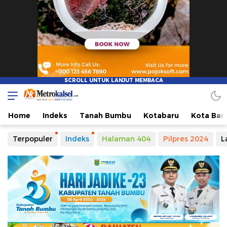
Metro Kalsel
Media Online Terkini, Faktual dan Mendidik
Home
Indeks
Tanah Bumbu
Kotabaru
Kota Ban
Terpopuler
Indeks
Halaman 404
Pilpres 2024
L