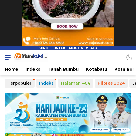
Metro Kalsel
Media Online Terkini, Faktual dan Mendidik
Home
Indeks
Tanah Bumbu
Kotabaru
Kota Ban
Terpopuler
Indeks
Halaman 404
Pilpres 2024
L