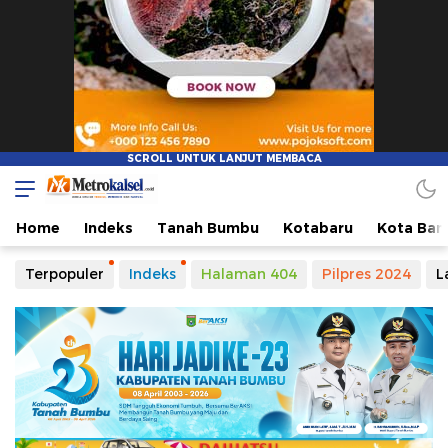
Metro Kalsel
Media Online Terkini, Faktual dan Mendidik
Home
Indeks
Tanah Bumbu
Kotabaru
Kota Ban
Terpopuler
Indeks
Halaman 404
Pilpres 2024
L