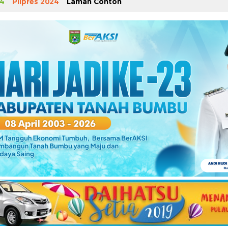
4
Pilpres 2024
Laman Contoh