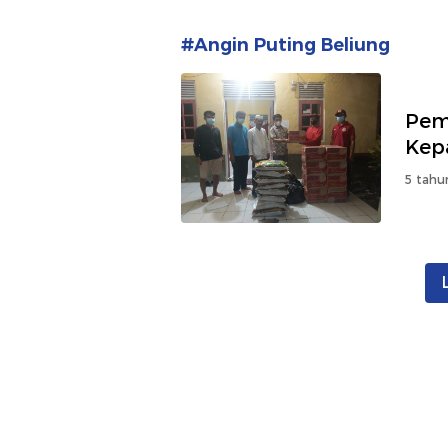
#Angin Puting Beliung
Pem
Kep
5 tahu