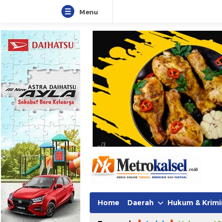
Menu
Metro Kalsel
Media Online Terkini, Faktual da
Home
Daerah
Hukum & Krimi