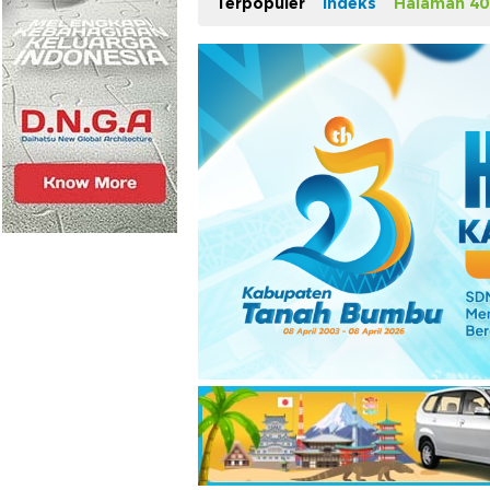
Terpopuler
Indeks
Halaman 40