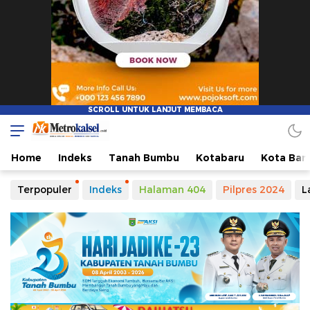
Metro Kalsel
Media Online Terkini, Faktual dan Mendidik
Home
Indeks
Tanah Bumbu
Kotabaru
Kota Ban
Terpopuler
Indeks
Halaman 404
Pilpres 2024
L