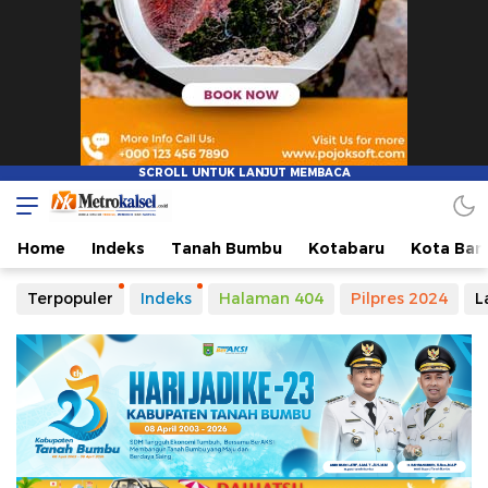
Metro Kalsel
Media Online Terkini, Faktual dan Mendidik
Home
Indeks
Tanah Bumbu
Kotabaru
Kota Ban
Terpopuler
Indeks
Halaman 404
Pilpres 2024
L