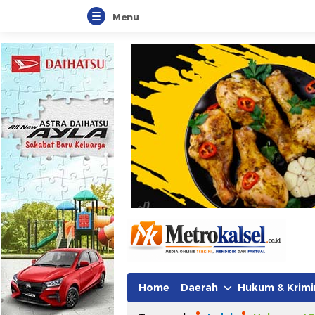
Menu
Metro Kalsel
Media Online Terkini, Faktual da
Home
Daerah
Hukum & Krimi