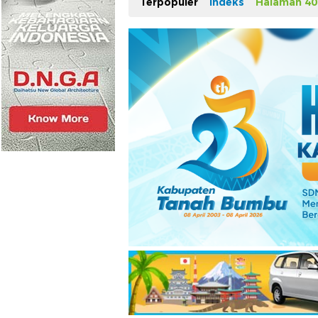
Terpopuler
Indeks
Halaman 40