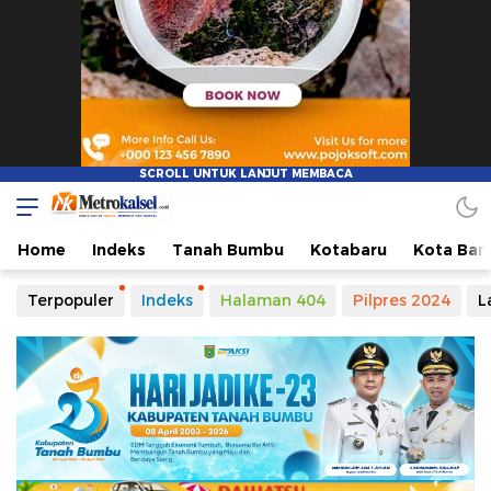
Metro Kalsel
Media Online Terkini, Faktual dan Mendidik
Home
Indeks
Tanah Bumbu
Kotabaru
Kota Ban
Terpopuler
Indeks
Halaman 404
Pilpres 2024
L