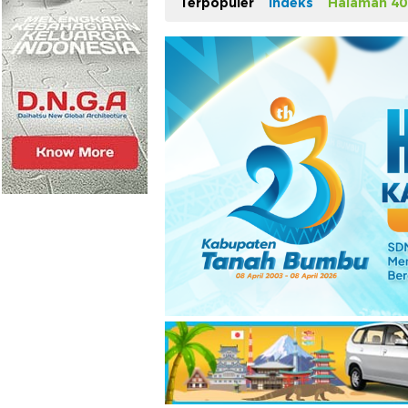
Terpopuler
Indeks
Halaman 40