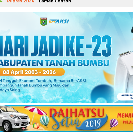
4
Pilpres 2024
Laman Contoh