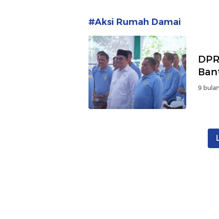
#Aksi Rumah Damai
DPR
Ban
9 bulan