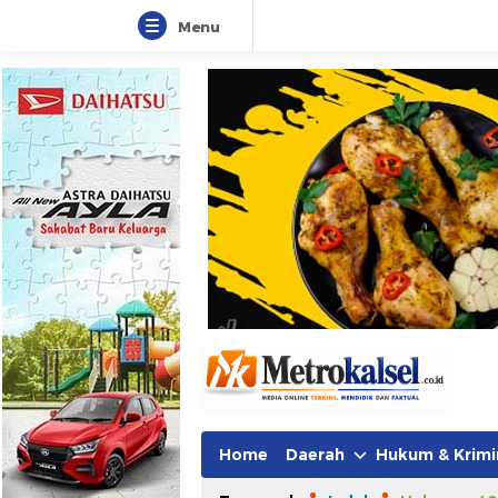
Menu
Metro Kalsel
Media Online Terkini, Faktual da
Home
Daerah
Hukum & Krimi