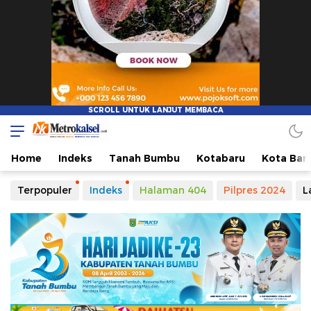
Metro Kalsel
Media Online Terkini, Faktual dan Mendidik
Home
Indeks
Tanah Bumbu
Kotabaru
Kota Ban
Terpopuler
Indeks
Halaman 404
Pilpres 2024
L