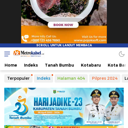
Metro Kalsel
Media Online Terkini, Faktual dan Mendidik
Home
Indeks
Tanah Bumbu
Kotabaru
Kota Ban
Terpopuler
Indeks
Halaman 404
Pilpres 2024
L