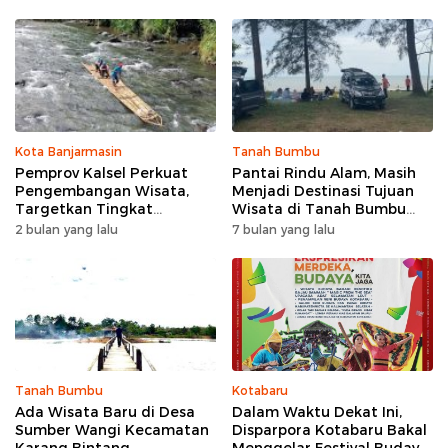
Kota Banjarmasin
Tanah Bumbu
Pemprov Kalsel Perkuat
Pantai Rindu Alam, Masih
Pengembangan Wisata,
Menjadi Destinasi Tujuan
Targetkan Tingkat
Wisata di Tanah Bumbu
Kunjungan Naik 5 Persen di
dengan Rindangnya Pohon
2 bulan yang lalu
7 bulan yang lalu
2026
Pinus
Tanah Bumbu
Kotabaru
Ada Wisata Baru di Desa
Dalam Waktu Dekat Ini,
Sumber Wangi Kecamatan
Disparpora Kotabaru Bakal
Karang Bintang
Menggelar Festival Budaya