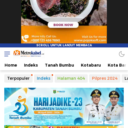
Home
Indeks
Tanah Bumbu
Kotabaru
Kota Ban
Terpopuler
Indeks
Halaman 404
Pilpres 2024
L