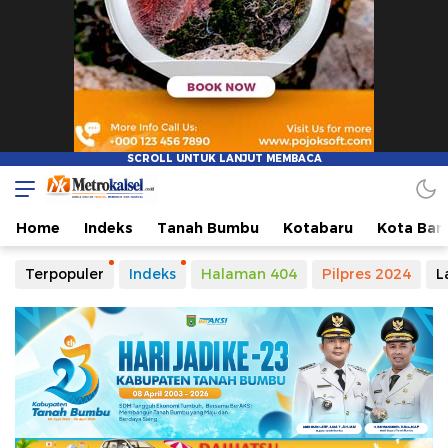
Home
Indeks
Tanah Bumbu
Kotabaru
Kota Ban
Terpopuler
Indeks
Halaman 404
Pilpres 2024
L