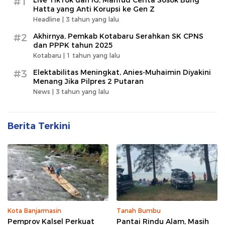
#1
Live TikTok dan IG, Mahfud Cerita Sosok Bung
Hatta yang Anti Korupsi ke Gen Z
Headline |
3 tahun yang lalu
#2
Akhirnya, Pemkab Kotabaru Serahkan SK CPNS
dan PPPK tahun 2025
Kotabaru |
1 tahun yang lalu
#3
Elektabilitas Meningkat, Anies-Muhaimin Diyakini
Menang Jika Pilpres 2 Putaran
News |
3 tahun yang lalu
Berita Terkini
Kota Banjarmasin
Tanah Bumbu
Pemprov Kalsel Perkuat
Pantai Rindu Alam, Masih