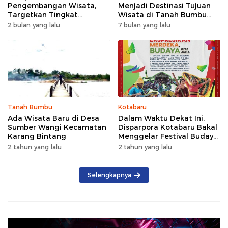
Pengembangan Wisata,
Menjadi Destinasi Tujuan
Targetkan Tingkat
Wisata di Tanah Bumbu
Kunjungan Naik 5 Persen di
dengan Rindangnya Pohon
2 bulan yang lalu
7 bulan yang lalu
2026
Pinus
Tanah Bumbu
Kotabaru
Ada Wisata Baru di Desa
Dalam Waktu Dekat Ini,
Sumber Wangi Kecamatan
Disparpora Kotabaru Bakal
Karang Bintang
Menggelar Festival Budaya
Saijaan 2024
2 tahun yang lalu
2 tahun yang lalu
Selengkapnya