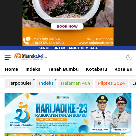
Home
Indeks
Tanah Bumbu
Kotabaru
Kota Ban
Terpopuler
Indeks
Halaman 404
Pilpres 2024
L