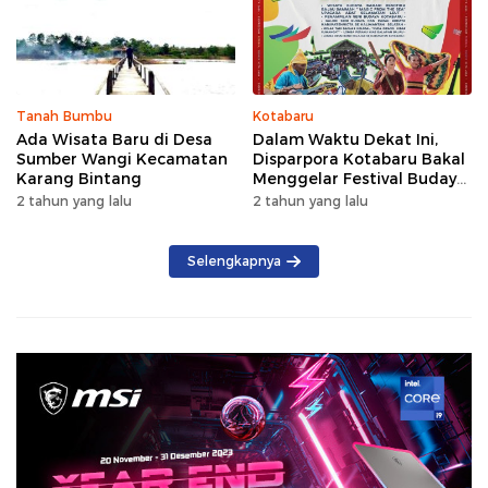
Tanah Bumbu
Kotabaru
Ada Wisata Baru di Desa
Dalam Waktu Dekat Ini,
Sumber Wangi Kecamatan
Disparpora Kotabaru Bakal
Karang Bintang
Menggelar Festival Budaya
Saijaan 2024
2 tahun yang lalu
2 tahun yang lalu
Selengkapnya