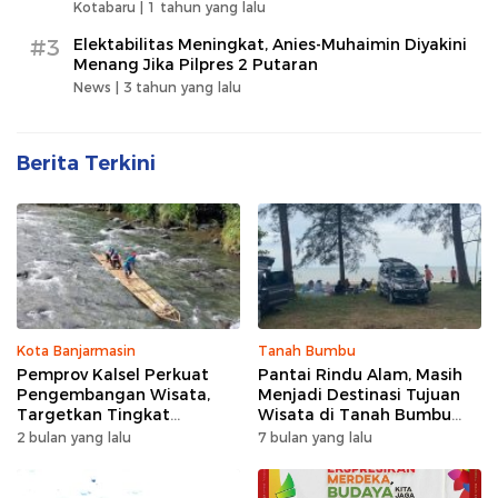
Kotabaru |
1 tahun yang lalu
#3
Elektabilitas Meningkat, Anies-Muhaimin Diyakini
Menang Jika Pilpres 2 Putaran
News |
3 tahun yang lalu
Berita Terkini
Kota Banjarmasin
Tanah Bumbu
Pemprov Kalsel Perkuat
Pantai Rindu Alam, Masih
Pengembangan Wisata,
Menjadi Destinasi Tujuan
Targetkan Tingkat
Wisata di Tanah Bumbu
Kunjungan Naik 5 Persen di
dengan Rindangnya Pohon
2 bulan yang lalu
7 bulan yang lalu
2026
Pinus